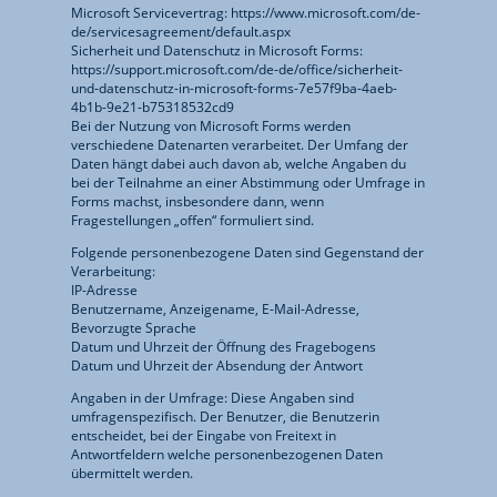
Microsoft Servicevertrag: https://www.microsoft.com/de-
de/servicesagreement/default.aspx
Sicherheit und Datenschutz in Microsoft Forms:
https://support.microsoft.com/de-de/office/sicherheit-
und-datenschutz-in-microsoft-forms-7e57f9ba-4aeb-
4b1b-9e21-b75318532cd9
Bei der Nutzung von Microsoft Forms werden
verschiedene Datenarten verarbeitet. Der Umfang der
Daten hängt dabei auch davon ab, welche Angaben du
bei der Teilnahme an einer Abstimmung oder Umfrage in
Forms machst, insbesondere dann, wenn
Fragestellungen „offen“ formuliert sind.
Folgende personenbezogene Daten sind Gegenstand der
Verarbeitung:
IP-Adresse
Benutzername, Anzeigename, E-Mail-Adresse,
Bevorzugte Sprache
Datum und Uhrzeit der Öffnung des Fragebogens
Datum und Uhrzeit der Absendung der Antwort
Angaben in der Umfrage: Diese Angaben sind
umfragenspezifisch. Der Benutzer, die Benutzerin
entscheidet, bei der Eingabe von Freitext in
Antwortfeldern welche personenbezogenen Daten
übermittelt werden.